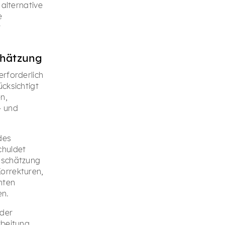
 alternative
e
r
chätzung
erforderlich
cksichtigt
n,
- und
des
chuldet
inschätzung
orrekturen,
nten
en.
 der
rbeitung