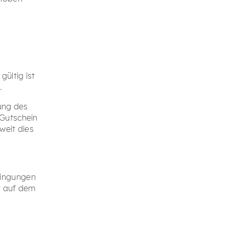
ültig ist
.
lung des
 Gutschein
weit dies
dingungen
t auf dem