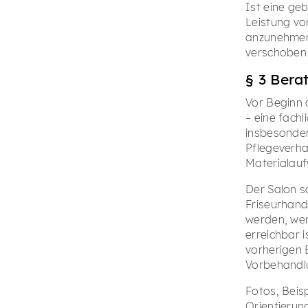
Ist eine geb
Leistung vor
anzunehmen.
verschoben
§ 3 Bera
Vor Beginn 
– eine fach
insbesonder
Pflegeverha
Materialau
Der Salon s
Friseurhand
werden, wen
erreichbar 
vorherigen
Vorbehandlu
Fotos, Beis
Orientierun