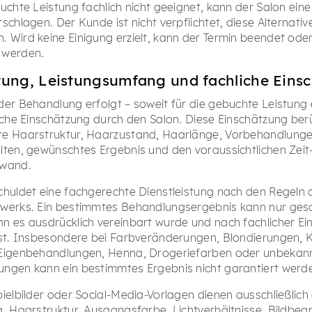
uchte Leistung fachlich nicht geeignet, kann der Salon eine
schlagen. Der Kunde ist nicht verpflichtet, diese Alternativ
 Wird keine Einigung erzielt, kann der Termin beendet ode
 werden.
tung, Leistungsumfang und fachliche Eins
der Behandlung erfolgt – soweit für die gebuchte Leistung 
liche Einschätzung durch den Salon. Diese Einschätzung berü
e Haarstruktur, Haarzustand, Haarlänge, Vorbehandlunge
lten, gewünschtes Ergebnis und den voraussichtlichen Zeit
fwand.
chuldet eine fachgerechte Dienstleistung nach den Regeln 
werks. Ein bestimmtes Behandlungsergebnis kann nur ges
n es ausdrücklich vereinbart wurde und nach fachlicher E
ist. Insbesondere bei Farbveränderungen, Blondierungen, K
 Eigenbehandlungen, Henna, Drogeriefarben oder unbekan
ngen kann ein bestimmtes Ergebnis nicht garantiert werd
pielbilder oder Social-Media-Vorlagen dienen ausschließlich
g. Haarstruktur, Ausgangsfarbe, Lichtverhältnisse, Bildbea