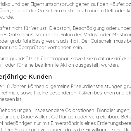
risiko und der Eigentumsanspruch gehen auf den Käufer bz
ber, sobald der Gutschein elektronisch übermittelt oder kö
wurde.
aftet nicht für Verlust, Diebstahl, Beschädigung oder unbe
ines Gutscheins, sofern der Salon den Verlust oder Missbra
 oder grob fahrlässig verursacht hat. Der Gutschein muss b
esbar und überprüfbar vorhanden sein.
sind grundsätzlich übertragbar, soweit sie nicht ausdrückli
ert oder für eine bestimmte Aktion ausgestellt wurden.
erjährige Kunden
r 18 Jahren können allgemeine Friseurdienstleistungen gru
 nehmen, soweit keine besonderen Risiken bestehen und di
essen ist.
ehandlungen, insbesondere Colorationen, Blondierungen, 
rungen, Dauerwellen, Glättungen oder vergleichbare Beh
Minderjährigen nur mit Einverständnis eines Erziehungsber
. Der Salon kann verlangen, dass die Einwilligung schriftlic