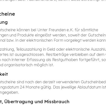
cheine
sung
scheine können bei Unter Freunden e.K. für sämtliche
ungen und Produkte eingelöst werden, soweit der Gutschein g
inal bzw. in der elektronischen Form vorgelegt werden kann
zahlung, Teilauszahlung in Geld oder elektronische Auszah
rtes ist ausgeschlossen. Restbeträge verbleiben auf dem
 nach interner Erfassung als Restguthaben fortgeführt, so
nd organisatorisch möglich ist.
keit
tscheine sind nach den derzeit verwendeten Gutscheinbe
ungsdatum 24 Monate gültig. Das jeweilige Ablaufdatum is
angegeben.
st, Übertragung und Missbrauch