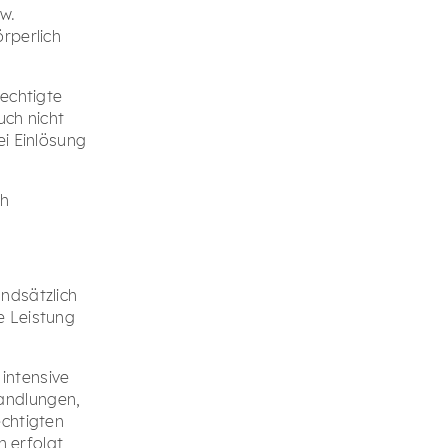
w.
rperlich
rechtigte
uch nicht
ei Einlösung
ch
ndsätzlich
e Leistung
intensive
andlungen,
echtigten
h erfolgt