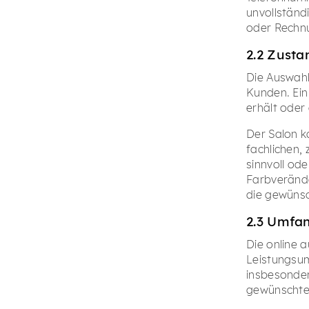
unvollstän
oder Rechnu
2.2 Zust
Die Auswahl
Kunden. Ei
erhält oder
Der Salon k
fachlichen,
sinnvoll ode
Farbverände
die gewünsc
2.3 Umfa
Die online 
Leistungsum
insbesonde
gewünschtes