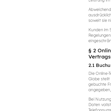
Abweichende
ausdrücklic
soweit sie n
Kunden im S
Regelungen
eingeschrän
§ 2 Onli
Vertrags
2.1 Buch
Die Online-
Globe stell
gebuchte Fri
angegeben,
Bei Nutzung
Daten voll
Telefonnumm