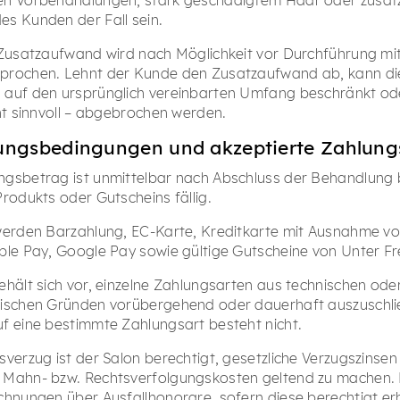
s Kunden der Fall sein.
 Zusatzaufwand wird nach Möglichkeit vor Durchführung m
prochen. Lehnt der Kunde den Zusatzaufwand ab, kann di
auf den ursprünglich vereinbarten Umfang beschränkt oder
cht sinnvoll – abgebrochen werden.
lungsbedingungen und akzeptierte Zahlung
gsbetrag ist unmittelbar nach Abschluss der Behandlung 
Produkts oder Gutscheins fällig.
werden Barzahlung, EC-Karte, Kreditkarte mit Ausnahme v
ple Pay, Google Pay sowie gültige Gutscheine von Unter F
ehält sich vor, einzelne Zahlungsarten aus technischen ode
ischen Gründen vorübergehend oder dauerhaft auszuschlie
f eine bestimmte Zahlungsart besteht nicht.
sverzug ist der Salon berechtigt, gesetzliche Verzugszinsen
Mahn- bzw. Rechtsverfolgungskosten geltend zu machen. D
chnungen über Ausfallhonorare, sofern diese berechtigt e