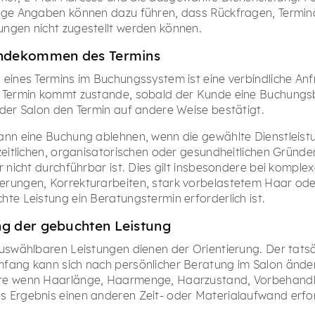
dige Angaben können dazu führen, dass Rückfragen, Termi
ngen nicht zugestellt werden können.
andekommen des Termins
 eines Termins im Buchungssystem ist eine verbindliche An
n Termin kommt zustande, sobald der Kunde eine Buchungs
 der Salon den Termin auf andere Weise bestätigt.
ann eine Buchung ablehnen, wenn die gewählte Dienstleist
 zeitlichen, organisatorischen oder gesundheitlichen Gründe
r nicht durchführbar ist. Dies gilt insbesondere bei komple
rungen, Korrekturarbeiten, stark vorbelastetem Haar ode
hte Leistung ein Beratungstermin erforderlich ist.
ng der gebuchten Leistung
auswählbaren Leistungen dienen der Orientierung. Der tats
fang kann sich nach persönlicher Beratung im Salon ände
re wenn Haarlänge, Haarmenge, Haarzustand, Vorbehand
 Ergebnis einen anderen Zeit- oder Materialaufwand erfo