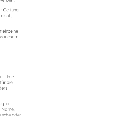
r Geltung
nicht,
 einzelne
brauchern
e. Time
für die
ders
ragten
e Name,
alsche oder