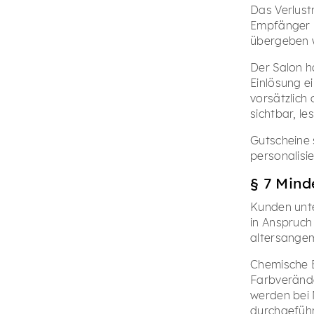
Das Verlust
Empfänger ü
übergeben 
Der Salon h
Einlösung e
vorsätzlich
sichtbar, l
Gutscheine 
personalisi
§ 7 Mind
Kunden unte
in Anspruch
altersangem
Chemische B
Farbverände
werden bei 
durchgeführt