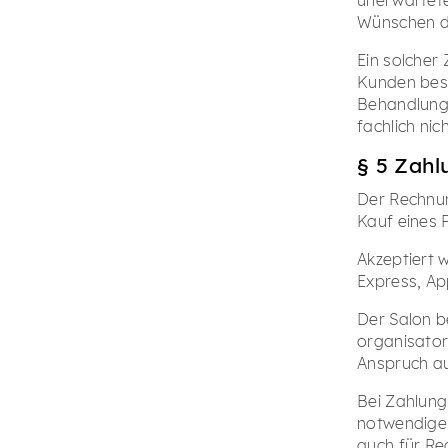
Wünschen de
Ein solcher
Kunden bes
Behandlung 
fachlich ni
§ 5 Zah
Der Rechnun
Kauf eines 
Akzeptiert 
Express, Ap
Der Salon b
organisator
Anspruch au
Bei Zahlung
notwendige 
auch für Re