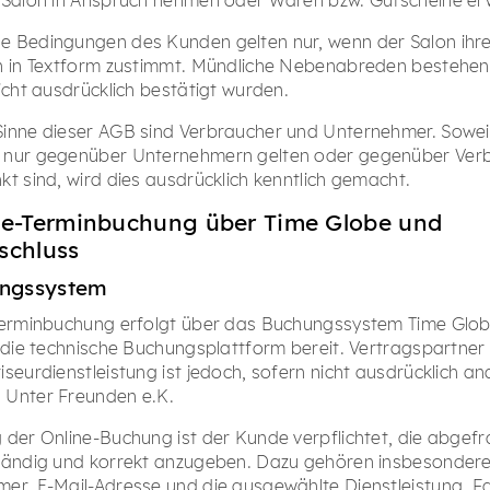
 Bedingungen des Kunden gelten nur, wenn der Salon ihre
h in Textform zustimmt. Mündliche Nebenabreden bestehen 
icht ausdrücklich bestätigt wurden.
inne dieser AGB sind Verbraucher und Unternehmer. Soweit
 nur gegenüber Unternehmern gelten oder gegenüber Ver
kt sind, wird dies ausdrücklich kenntlich gemacht.
ne-Terminbuchung über Time Globe und
schluss
ungssystem
Terminbuchung erfolgt über das Buchungssystem Time Glob
t die technische Buchungsplattform bereit. Vertragspartner 
seurdienstleistung ist jedoch, sofern nicht ausdrücklich an
 Unter Freunden e.K.
 der Online-Buchung ist der Kunde verpflichtet, die abgef
ständig und korrekt anzugeben. Dazu gehören insbesonder
er, E-Mail-Adresse und die ausgewählte Dienstleistung. F