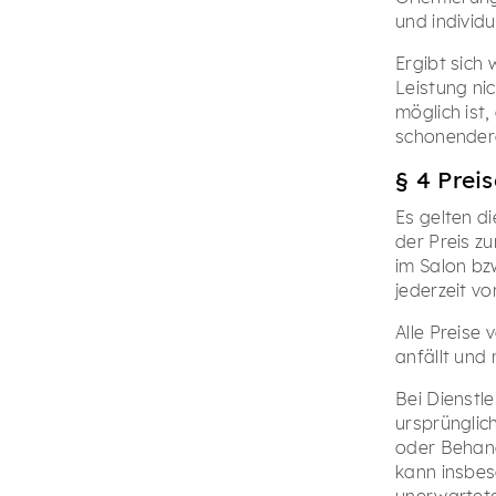
und individ
Ergibt sich
Leistung nic
möglich ist
schonendere
§ 4 Prei
Es gelten d
der Preis z
im Salon bzw
jederzeit vo
Alle Preise 
anfällt und
Bei Dienstl
ursprünglic
oder Behand
kann insbes
unerwartete