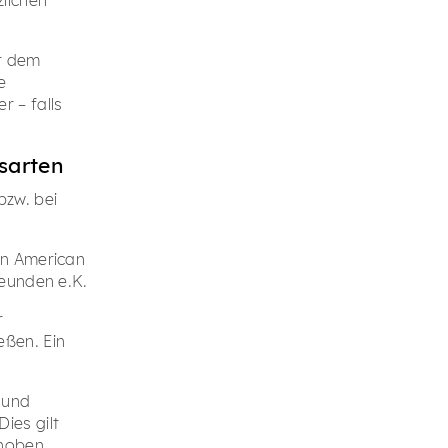
it dem
e
 – falls
sarten
bzw. bei
on American
reunden e.K.
r
ßen. Ein
 und
ies gilt
rhoben