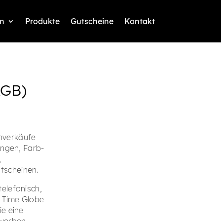
n
Produkte
Gutscheine
Kontakt
AGB)
nverkäufe
ungen, Farb-
,
tscheinen.
elefonisch,
m Time Globe
ie eine
werben.