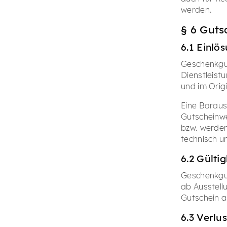
werden.
§ 6 Guts
6.1 Einlö
Geschenkgut
Dienstleist
und im Orig
Eine Baraus
Gutscheinwe
bzw. werden
technisch u
6.2 Gültig
Geschenkgu
ab Ausstell
Gutschein 
6.3 Verlu