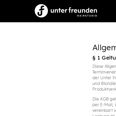
Allge
§ 1 Gelt
Diese Allge
Terminverei
der Unter F
und Blondie
Produktverk
Die AGB gel
per E-Mail,
vereinbart 
Leistung im