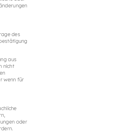
nänderungen
frage des
bestätigung
ung aus
n nicht
xen
r wenn für
ächliche
rn,
lungen oder
rdern.