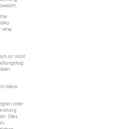
bweicht.
chte
isiko
r eine
ch ist nicht
andlungstag
eiben
ern diese
eigten oder
eratung
bt. Dies
en,
lichen