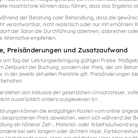
uelle Haarhistorie können dazu führen, dass das Ergebnis a
 während der Beratung oder Behandlung, dass die gewüns
ht verantwortbar, nicht realistisch oder nur mit erhöhtem R
, darf der Salon die Durchführung ablehnen, abbrechen ode
 Alternative empfehlen.
se, Preisänderungen und Zusatzaufwand
ie am Tag der Leistungserbringung gültigen Preise. Maßgebli
um Zeitpunkt der Buchung, sondern der Preis, der am Beh
. in der jeweils aktuellen Preisliste gilt. Preisänderungen bl
rbehalten.
verstehen sich inklusive der gesetzlichen Umsatzsteuer, sof
 nicht ausdrücklich anders ausgewiesen ist.
eistungen können die endgültigen Kosten vom online angez
h besprochenen Preis abweichen, wenn sich während der B
lung ein höherer Zeit-, Material- oder Arbeitsaufwand ergi
ondere bei sehr langem oder dichtem Haar, Farbkorrektur
n Vorbehandlungen, stark geschädigtem Haar oder zusätz